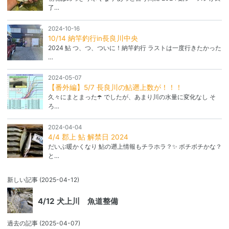
了…
2024-10-16
10/14 納竿釣行in長良川中央
2024 鮎 つ、つ、ついに！納竿釣行 ラストは一度行きたかった
…
2024-05-07
【番外編】5/7 長良川の鮎遡上数が！！！
久々にまとまった☂️ でしたが、あまり川の水量に変化なし そ
ろ…
2024-04-04
4/4 郡上 鮎 解禁日 2024
だいぶ暖かくなり 鮎の遡上情報もチラホラ？✨ ボチボチかな？
と…
新しい記事
(2025-04-12)
4/12 犬上川 魚道整備
過去の記事
(2025-04-07)