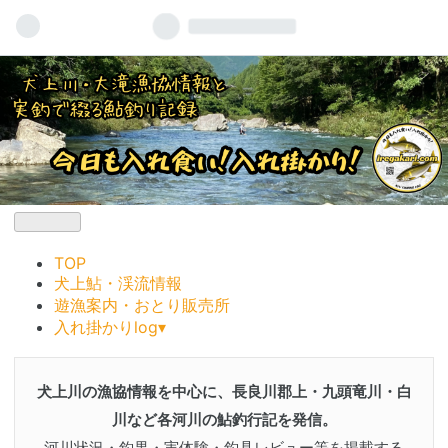
TOP
犬上鮎・渓流情報
遊漁案内・おとり販売所
入れ掛かりlog▾
犬上川の漁協情報を中心に、長良川郡上・九頭竜川・白
川など各河川の鮎釣行記を発信。
河川状況・釣果・実体験・釣具レビュー等を掲載する